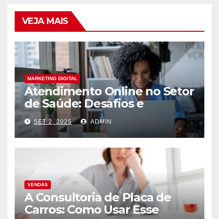
VEJA MAIS
MARKETING DIGITAL
Atendimento Online no Setor
de Saúde: Desafios e
Oportunidades
SET 2, 2025
ADMIN
VENDAS
A Consultoria de Placa de
Carros: Como Usar Esse