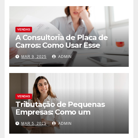
VENDAS
A Consultoria de Placa de
Carros: Como Usar Esse
Serviço Para Negócios e
MAR 9, 2025
ADMIN
Compras
VENDAS
Tributação de Pequenas
Empresas: Como um
Advogado Pode Reduzir Seu
MAR 5, 2025
ADMIN
IR?