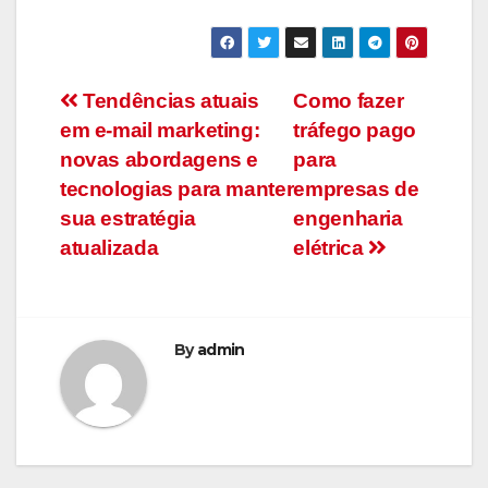
Navegação
Tendências atuais
Como fazer
em e-mail marketing:
tráfego pago
de
novas abordagens e
para
Post
tecnologias para manter
empresas de
sua estratégia
engenharia
atualizada
elétrica
By
admin