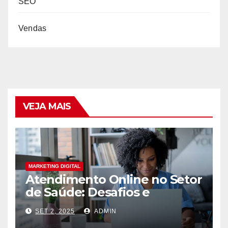
SEO
Vendas
VEJA MAIS
MARKETING DIGITAL
Atendimento Online no Setor
de Saúde: Desafios e
Oportunidades
SET 2, 2025
ADMIN